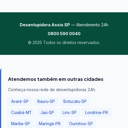
Desentupidora Assis SP
— Atendimento 24h
0800 590 0040
© 2025 Todos os direitos reservados.
Atendemos também em outras cidades
Conheça nossa rede de desentupidoras 24h:
Avaré-SP
Bauru-SP
Botucatu-SP
Cuiabá-MT
Jaú-SP
Lins-SP
Londrina-PR
Marília-SP
Maringá-PR
Ourinhos-SP